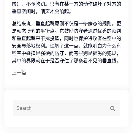
触），不予吹罚。只有在某一方的动作破坏了对方的
垂直空间时，哨声才会响起。
总结来说，垂直起跳原则不仅是一条静态的规则，更
是动态博弈的平衡点。它鼓励防守者通过优秀的预判
和垂直起跳来干扰投篮，同时也保护进攻者在空中的
安全与落地权利。理解了这一点，就能明白为什么有
些空中碰撞是强硬的防守，而有些则是拙劣的犯规，
其中的界限就在于是否守住了那条看不见的垂直线。
上一篇