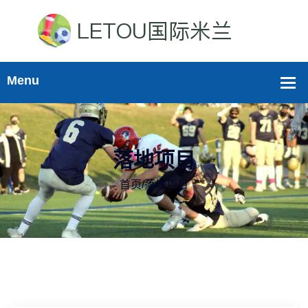
落地项目
首页
/
落地项目