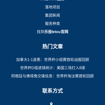
落地项目
集团新闻
服务种类
找到
乐投letou官网
热门文章
加拿大1-1波黑：世界杯小组赛首轮战报回顾
世界杯D组进球统计：美国三场打入8球
阿根廷与佛得角交锋信息：世界杯淘汰赛首轮回顾
联系方式