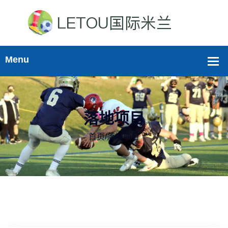
落地项目
首页
/
落地项目