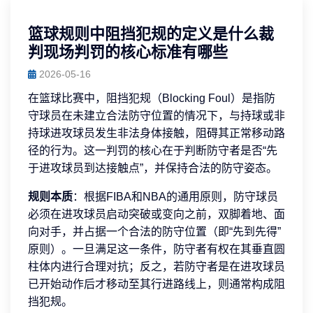
篮球规则中阻挡犯规的定义是什么裁
判现场判罚的核心标准有哪些
2026-05-16
在篮球比赛中，阻挡犯规（Blocking Foul）是指防
守球员在未建立合法防守位置的情况下，与持球或非
持球进攻球员发生非法身体接触，阻碍其正常移动路
径的行为。这一判罚的核心在于判断防守者是否“先
于进攻球员到达接触点”，并保持合法的防守姿态。
规则本质
：根据FIBA和NBA的通用原则，防守球员
必须在进攻球员启动突破或变向之前，双脚着地、面
向对手，并占据一个合法的防守位置（即“先到先得”
原则）。一旦满足这一条件，防守者有权在其垂直圆
柱体内进行合理对抗；反之，若防守者是在进攻球员
已开始动作后才移动至其行进路线上，则通常构成阻
挡犯规。