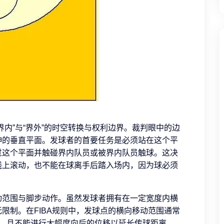
界内”与“界外”的时空转换与权利边界。裁判眼中的边
伸的垂直平面。发球者的首要任务是必须站在这个平
过这个平面并触碰界内队员或被界内队员触球。这决
线上滚动，也不能在球离手后踏入场内，因为球必须
动范围与脚步动作。虽然发球者拥有在一定宽度内横
限制。在FIBA规则中，发球点的横向移动范围通常
），且不能进行大幅度向后的位移以延长传球距离。