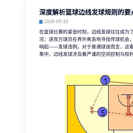
深度解析篮球边线发球规则的要
2026-05-10
在篮球比赛的紧张时刻，边线发球往往成为
况：进攻方球员在界外焦急地寻找传球机会
响起——发球违例。对于普通球迷而言，这
角中，边线发球涉及着严谨的空间控制与权