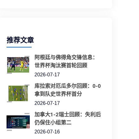
推荐文章
阿根廷与佛得角交锋信息：
世界杯淘汰赛首轮回顾
2026-07-17
库拉索对厄瓜多尔回顾：0-0
拿到队史世界杯首分
2026-07-17
加拿大1-2瑞士回顾：失利后
仍保住小组第二
2026-07-16