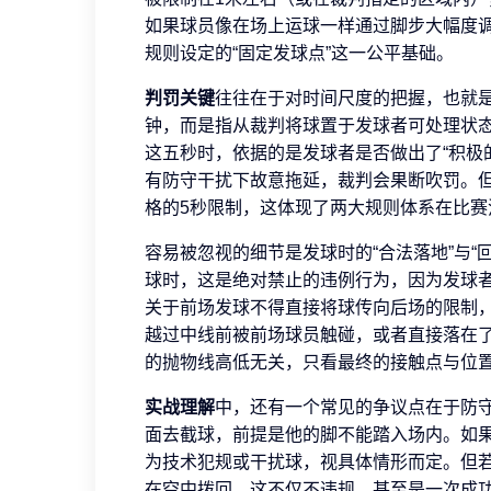
如果球员像在场上运球一样通过脚步大幅度
规则设定的“固定发球点”这一公平基础。
判罚关键
往往在于对时间尺度的把握，也就
钟，而是指从裁判将球置于发球者可处理状
这五秒时，依据的是发球者是否做出了“积极
有防守干扰下故意拖延，裁判会果断吹罚。但
格的5秒限制，这体现了两大规则体系在比赛
容易被忽视的细节是发球时的“合法落地”与“
球时，这是绝对禁止的违例行为，因为发球
关于前场发球不得直接将球传向后场的限制
越过中线前被前场球员触碰，或者直接落在了
的抛物线高低无关，只看最终的接触点与位
实战理解
中，还有一个常见的争议点在于防
面去截球，前提是他的脚不能踏入场内。如
为技术犯规或干扰球，视具体情形而定。但
在空中拨回，这不仅不违规，甚至是一次成