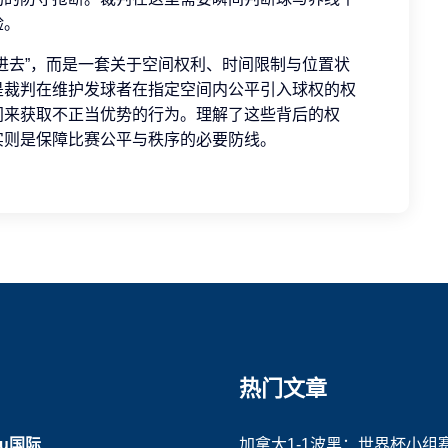
验。
进去”，而是一套关于空间权利、时间限制与位置状
是裁判在维护发球者在指定空间内公平引入球权的权
间来获取不正当优势的行为。理解了这些背后的权
实则是保障比赛公平与秩序的必要防线。
热门文章
tou国际
加拿大1-1波黑：世界杯小组