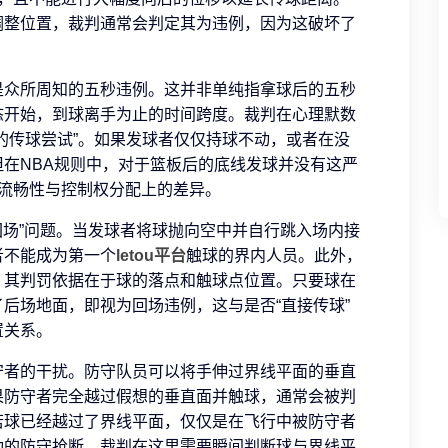
调整位置，裁判通常会判定其为违例，因为这破坏了
是众所周知的五秒违例。这并非单纯指拿球后的五秒
态开始，到球离手为止的时间跨度。裁判在心理默数
的传球尝试”。如果发球者仅仅持球不动，或者在没
在NBA规则中，对于篮板后的底线发球并没有这严
流畅性与控制权分配上的差异。
回场”问题。当发球者将球抛向空中并自行跳入场内接
者不能成为第一个
letou平台
触球的界内人员。此外，
，其判罚依据在于球的落点和触球点位置。只要球在
后场地面，即视为回场违例，这与是否“直接传球”
置关系。
守者的干扰。防守队员可以将手伸过界线平面的垂直
果防守者完全越过假想的垂直面并触球，通常会被判
若球已经越过了界线平面，仅仅是在飞行中被防守者
功的防守抢断。裁判在这里需要瞬间判断球与界线平