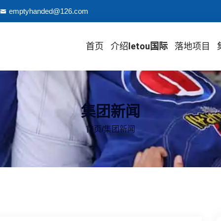
emptyhanded@126.com
首页
介绍
letou国际
落地项目
集团新闻
首页
/
集团新闻