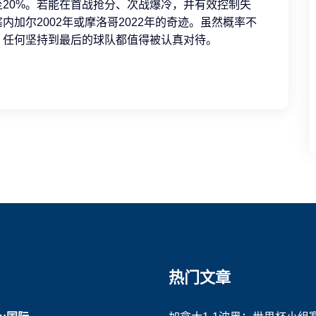
至20%。若能在首战抢分、次战爆冷，并有效控制失
内加尔2002年或摩洛哥2022年的奇迹。虽然概率不
，任何坚持到最后的球队都值得被认真对待。
热门文章