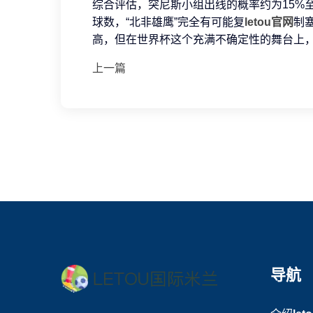
综合评估，突尼斯小组出线的概率约为15%
球数，“北非雄鹰”完全有可能复
letou官网
制塞
高，但在世界杯这个充满不确定性的舞台上
上一篇
导航