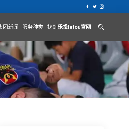
集团新闻
服务种类
找到
乐投letou官网