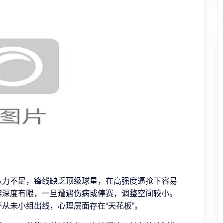
造力不足，锋线缺乏顶级球星，在高强度逼抢下容易
容深度有限，一旦遭遇伤病或停赛，调整空间较小。
从未小组出线，心理层面存在“天花板”。