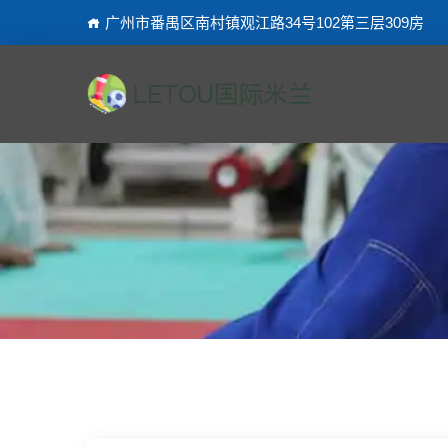
广州市番禺区南村镇观江路34号102第三层309房