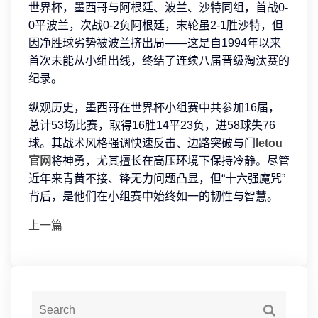
世界杯，墨西哥与阿根廷、波兰、沙特同组，首战0-
0平波兰，次战0-2负阿根廷，末轮虽2-1胜沙特，但
因净胜球劣势被波兰挤出局——这是自1994年以来
首次未能从小组出线，终结了连续八届晋级淘汰赛的
纪录。
纵观历史，墨西哥在世界杯小组赛中共参加16届，
总计53场比赛，取得16胜14平23负，进58球失76
球。其战术风格强调快速反击、边路突破与门
letou
官网
将神勇，尤其擅长在高压环境下保持冷静。尽管
近年来青黄不接、锋无力问题凸显，但“十六强魔咒”
背后，是他们在小组赛中始终如一的韧性与智慧。
上一篇