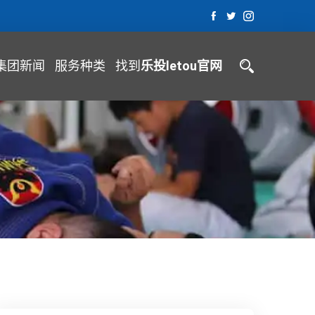
集团新闻
服务种类
找到
乐投letou官网