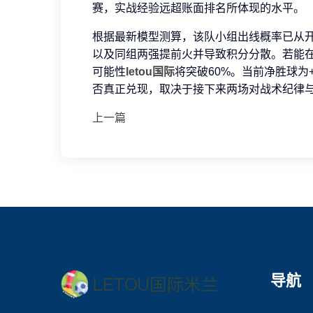
赛，实战经验远超账面排名所体现的水平。
根据最新模型测算，该队小组出线概率已从开
以及同组两强提前火并导致积分分散。若能
可能性
letou国际
将突破60%。当前净胜球为
否真正兑现，取决于接下来两场对战术纪律
上一篇
导航