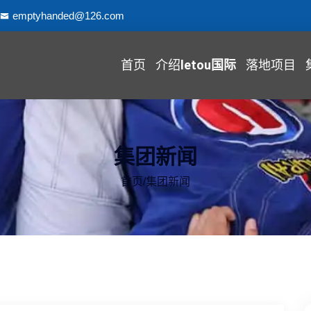
emptyhanded@126.com
首页
介绍
letou国际
落地项目
集团新闻
首页
/
集团新闻