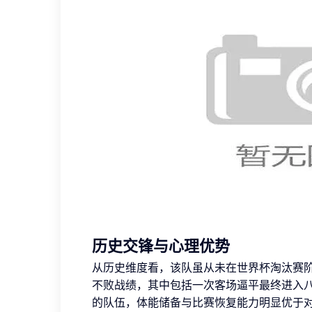
历史交锋与心理优势
从历史维度看，该队虽从未在世界杯淘汰赛阶
不败战绩，其中包括一次客场逼平最终进入八
的队伍，体能储备与比赛恢复能力明显优于对