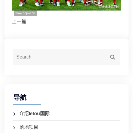
上一篇
导航
介绍
letou国际
落地项目