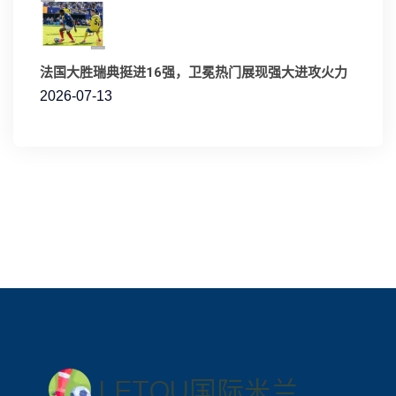
法国大胜瑞典挺进16强，卫冕热门展现强大进攻火力
2026-07-13