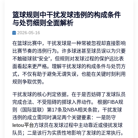
篮球规则中干扰发球违例的构成条件
与处罚细则全面解析
2026-05-16
在篮球比赛中，干扰发球是一种常被忽视却直接影响
比赛节奏的违例行为。许多球迷甚至球员误以为只要
不触碰球就“安全”，但规则对发球过程的保护远比表
面看起来更严格。理解干扰发球的构成条件与处罚方
式，不仅有助于避免无谓失误，也能在关键时刻利用
规则争取优势。
干扰发球的核心判定依据，在于是否妨碍了发球队员
完成合法、不受阻碍的掷球入界动作。 根据FIBA规
则（国际篮联）第17条及NBA相关条款，干扰发球
违例的成立需同时满足两个关键要素：一是防守
letou平台
方球员在发球过程中主动靠近或侵扰发球
队员；二是该行为实质性地影响了发球的正常执行。