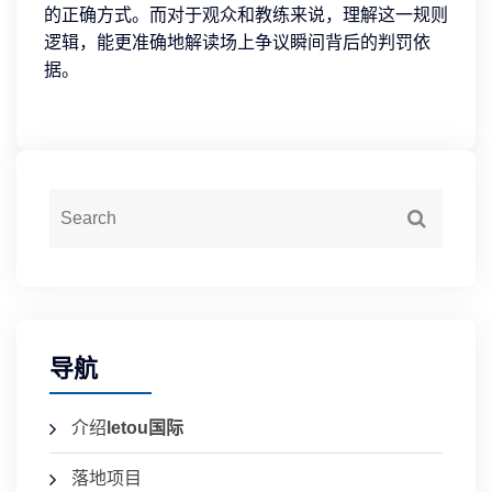
的正确方式。而对于观众和教练来说，理解这一规则
逻辑，能更准确地解读场上争议瞬间背后的判罚依
据。
导航
介绍
letou国际
落地项目