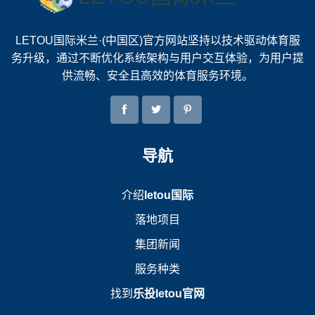
LETOU国际米兰·(中国区)官方网站坚持以技术驱动体育服
务升级，通过不断优化系统架构与用户交互体验，为用户提
供流畅、安全且高效的体育服务环境。
导航
介绍
letou国际
落地项目
集团新闻
服务种类
找到
乐投letou官网