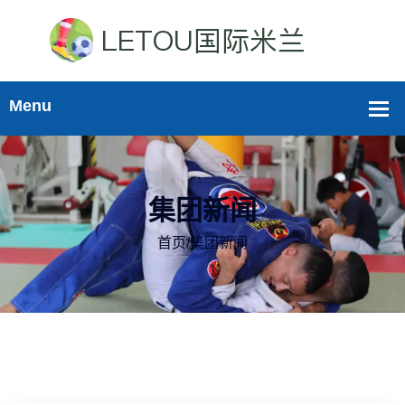
集团新闻
首页
/
集团新闻