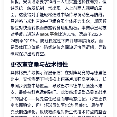
负担。安切洛蒂要求锋线三人组实施选择性逼抢，但
缺乏统一触发机制，常出现一人上前两人观望的局
面。这使得对手能轻松通过中场传导调动皇马防线。
吕迪格与米利唐的中卫组合虽个体能力出众，却因频
繁应对快速转换而暴露转身速度短板。本赛季皇马被
对手反击进球占
letou平台
比达31%，远高于2023-
24赛季的19%。防线稳定性下降并非年龄所致，而
是整体压迫体系与防线站位之间缺乏协同逻辑，导致
纵深保护出现真空。
更衣室变量与战术惯性
具体比赛片段揭示深层矛盾：在对阵马竞的马德里德
比中，安切洛蒂下半场换上何塞卢加强高空冲击，却
未同步调整中场覆盖，导致巴尔韦德单后腰独木难
支，最终被科克远射破门。此类临场调整凸显其战术
库的固化——优先信任经验而非动态适配。尽管更衣
室表面稳定，但年轻球员如阿尔达·居莱尔、恩德里
克长期边缘化，反映教练组对新生代技术特点的整合