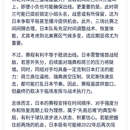
上，即便小负也可能确保出线。更重要的是，此时荷
兰可能已提前锁定小组头名，战意或有所保留，这为
日本争取平局甚至爆冷提供机会。此外，三场比赛之
间间隔合理，日本队有充足时间调整战术、恢复体
能，尤其考虑到北美赛区气候多变，适应期显得尤为
重要。
不过，赛程有利不等于稳进出线。日本需警惕首战轻
敌，若意外失分，后续面对瑞典和荷兰的压力将陡
增。同时，同组对手均具备一定克制日本打法的能
力：荷兰高位逼抢、瑞典高空压制、突尼斯快速反
击，都可能打乱日本节奏。因此，赛程虽提供窗口，
但最终仍取决于临场发挥与战术执行力。
总体而言，日本的赛程安排在时间顺序、对手强度分
布和恢复周期上较为理想，属于“先易后难”的典型布
局，有利于球队逐步进入状态、积累信心。若能把握
住前两场的机会，日本极有可能继2022年后再次闯