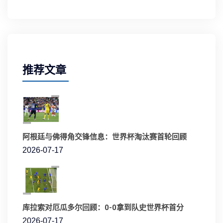
推荐文章
阿根廷与佛得角交锋信息：世界杯淘汰赛首轮回顾
2026-07-17
库拉索对厄瓜多尔回顾：0-0拿到队史世界杯首分
2026-07-17