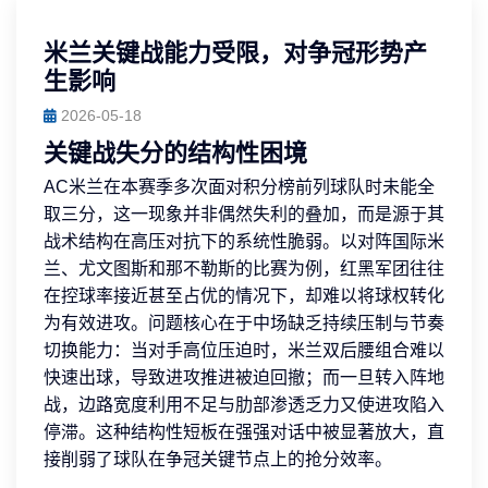
米兰关键战能力受限，对争冠形势产
生影响
2026-05-18
关键战失分的结构性困境
AC米兰在本赛季多次面对积分榜前列球队时未能全
取三分，这一现象并非偶然失利的叠加，而是源于其
战术结构在高压对抗下的系统性脆弱。以对阵国际米
兰、尤文图斯和那不勒斯的比赛为例，红黑军团往往
在控球率接近甚至占优的情况下，却难以将球权转化
为有效进攻。问题核心在于中场缺乏持续压制与节奏
切换能力：当对手高位压迫时，米兰双后腰组合难以
快速出球，导致进攻推进被迫回撤；而一旦转入阵地
战，边路宽度利用不足与肋部渗透乏力又使进攻陷入
停滞。这种结构性短板在强强对话中被显著放大，直
接削弱了球队在争冠关键节点上的抢分效率。