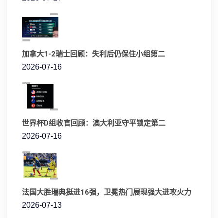
加拿大1-2瑞士回顾：失利后仍保住小组第二
2026-07-16
世界杯D组收官回顾：澳大利亚守平锁定第二
2026-07-16
法国大胜瑞典挺进16强，卫冕热门展现强大进攻火力
2026-07-13