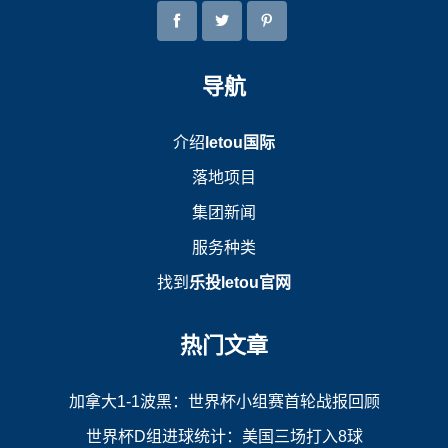
导航
介绍
letou国际
落地项目
集团新闻
服务种类
找到
乐投letou官网
热门文章
加拿大1-1波黑：世界杯小组赛首轮战报回顾
世界杯D组进球统计：美国三场打入8球