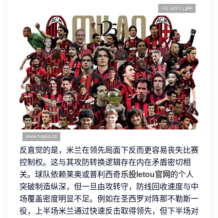
反直觉的是，米兰在领先局面下反而更容易丧失比赛
控制权。这与其攻防转换逻辑存在内在矛盾密切相
关。球队依赖莱奥或普利西奇
乐投letou官网
的个人
突破制造纵深，但一旦由攻转守，防线回收速度与中
场覆盖密度明显不足。例如在圣西罗对阵那不勒斯一
役，上半场米兰通过快速反击取得领先，但下半场对