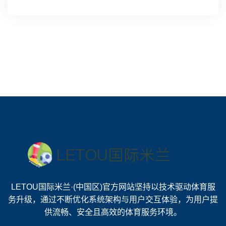
LETOU国际米兰·(中国区)官方网站坚持以技术驱动体育服
务升级，通过不断优化系统架构与用户交互体验，为用户提
供流畅、安全且高效的体育服务环境。