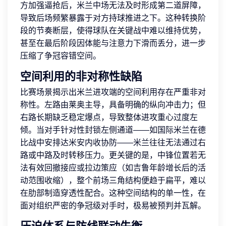
方加强逼抢后，米兰中场无法及时形成第二道屏障，
导致后场频繁暴露于对方持球推进之下。这种转换阶
段的节奏断层，使得球队在关键战中难以维持优势，
甚至在最后阶段因体能与注意力下滑而丢分，进一步
压缩了争冠容错空间。
空间利用的非对称性缺陷
比赛场景揭示出米兰进攻端的空间利用存在严重非对
称性。左路由莱奥主导，具备明确的纵向冲击力；但
右路长期缺乏稳定爆点，导致整体进攻重心过度左
倾。当对手针对性封锁左侧通道——如国际米兰在德
比战中安排达米安内收协防——米兰往往无法通过右
路或中路及时转移压力。更关键的是，中锋位置若无
法有效回撤接应或拉边策应（如吉鲁年龄增长后的活
动范围收缩），整个前场三角结构便趋于扁平，难以
在肋部制造穿透性配合。这种空间结构的单一性，在
面对组织严密的争冠级对手时，极易被预判并瓦解。