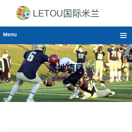
落地项目
首页
/
落地项目